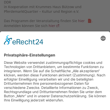
DDR
in Kooperation mit Krummes Haus Bützow und
PferdemarktQuartier – Kultur und Region e.V.
Das Programm der Veranstaltung finden Sie
hier
.
Anmelden können Sie sich
hier
.
« zurück zur Übersicht
Demokratiebus
Demokratie auf Achse - Auf Tour durch Mecklenburg-
Vorpommern
mehr